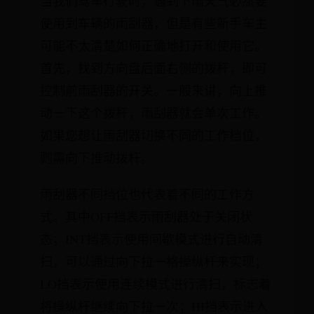
当我们驾车行驶时，遇到下雨天气必然要
使用到车辆的雨刮器，但是有些新手车主
可能不太清楚如何正确地打开和使用它。
首先，找到方向盘后面右侧的拨杆，即可
控制前雨刮器的开关。一般来讲，向上推
动一下这个拨杆，雨刮器就会单次工作。
如果您想让雨刮器切换不同的工作档位，
则需向下推动拨杆。
雨刮器不同挡位也代表着不同的工作方
式。其中OFF挡表示雨刮器处于关闭状
态；INT挡表示使用间歇模式进行自动清
扫，可以通过向下拉一格操纵杆来实现；
LO挡表示使用连续模式进行清扫，标志着
将操纵杆继续向下拉一次；HI挡表示进入