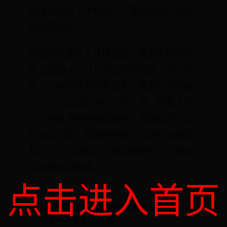
高速的连续工作模式，只需将操纵杆拉到
底即可实现。
在使用完连续工作模式后，需要手动将杆
向上拨回off方式以停止雨刮器的工作。还
有一个操作细节就是如果只需要在雨刮器
工作一次之后就停止它的工作，驾驶人可
以只用单手操作推动拨杆，然后松开它让
它自己归位。而使用间歇方式进行自动清
扫时，可以通过向下拨动操纵杆一个挡位
以恢复自动模式。
点击进入首页
← 德国队主教练勒夫抠吃鼻屎 专家称三
分之一人有此癖好(图)