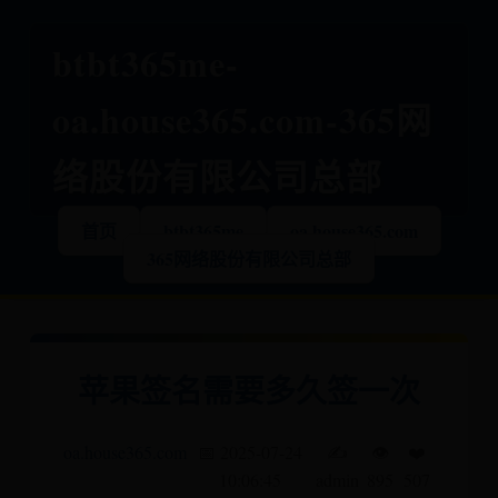
btbt365me-
oa.house365.com-365网
络股份有限公司总部
首页
btbt365me
oa.house365.com
365网络股份有限公司总部
苹果签名需要多久签一次
oa.house365.com
📅 2025-07-24
✍️
👁️
❤️
10:06:45
admin
895
507