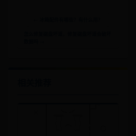
← 冰箱配件有哪些？有什么用？
怎么修复磁盘坏道，修复磁盘坏道会破坏
数据吗 →
相关推荐