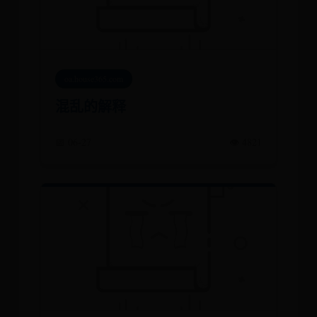
oa.house365.com
混乱的解释
📅 06-27
👁️ 4821