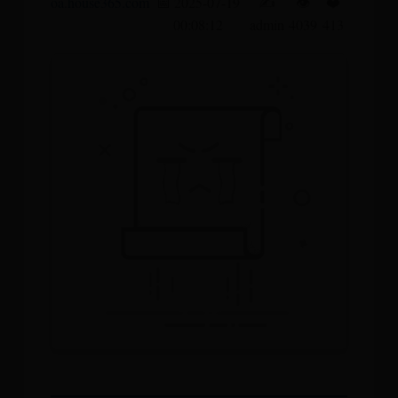
oa.house365.com
📅 2025-07-19
✍️
👁️
❤️
00:08:12
admin
4039
413