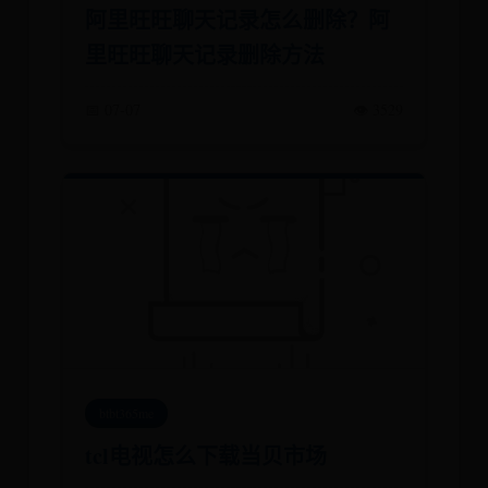
阿里旺旺聊天记录怎么删除？阿
里旺旺聊天记录删除方法
📅 07-07
👁️ 3529
btbt365me
tcl电视怎么下载当贝市场