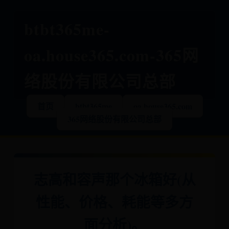
btbt365me-
oa.house365.com-365网
络股份有限公司总部
首页
btbt365me
oa.house365.com
365网络股份有限公司总部
志高和容声那个冰箱好(从
性能、价格、耗能等多方
面分析)。