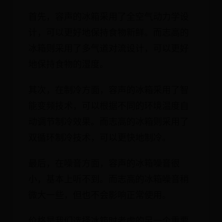
首先，容声的冰箱采用了全空气动力学设
计，可以更好地保持食物新鲜。而志高的
冰箱则采用了多气道对流设计，可以更好
地保持食物的湿度。
其次，在制冷方面，容声的冰箱采用了智
能变频技术，可以根据不同的环境温度自
动调节制冷效果。而志高的冰箱则采用了
双循环制冷技术，可以更快地制冷。
最后，在噪音方面，容声的冰箱噪音很
小，基本上听不到。而志高的冰箱噪音稍
微大一些，但也不会影响正常使用。
价格是我们选择冰箱时考虑的另一个重要