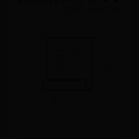
oa.house365.com
📅 2025-07-31
✍️
👁️
❤️
07:22:44
admin
8603
239