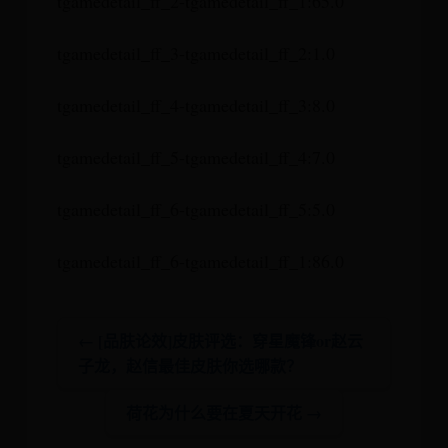
tgamedetail_ff_2-tgamedetail_ff_1:65.0
tgamedetail_ff_3-tgamedetail_ff_2:1.0
tgamedetail_ff_4-tgamedetail_ff_3:8.0
tgamedetail_ff_5-tgamedetail_ff_4:7.0
tgamedetail_ff_6-tgamedetail_ff_5:5.0
tgamedetail_ff_6-tgamedetail_ff_1:86.0
← [品肤论效]皮肤评选：穿星魔锋or赵云
子龙，赵信最佳皮肤你选哪款？
荷花为什么要在夏天开花 →