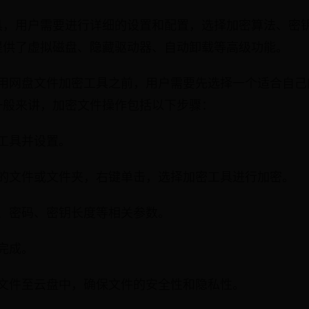
具，用户需要进行详细的设置和配置，选择加密算法、密
提供了虚拟磁盘、隐藏驱动器、自动卸载等高级功能。
使用网盘文件加密工具之前，用户需要先选择一个适合自己
一般来讲，加密文件操作包括以下步骤：
工具并设置。
密的文件或文件夹，右键单击，选择加密工具进行加密。
法、密码、密钥长度等相关参数。
完成。
的文件至云盘中，确保文件的安全性和隐私性。