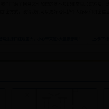
，我们了解了网盘文件加密的基本知识和常见加密方法。
和加密方式，使得我们可以更好地保护个人隐私和机密信
 经常涂抹口红危害大，小心带来这6大健康影响！
上标/下标