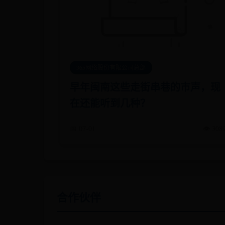
365网络股份有限公司总部
早年闽南这些走街串巷的市声，现
在还能听到几种？
📅 07-01
👁️ 308
合作伙伴