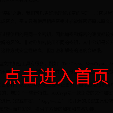
钥只有拥有者才知道。
码学基础之后，我们可以更好地理解加密的原理。加密过程
化成密文，密文只有使用相应密钥才能被解密还原成原文
密过程使用的是同一个密钥，因此加密和解密的速度都较
破解的风险。非对称加密使用不同的密钥，其中公钥是公
。这种方式安全性较高，但加密和解密的速度会较慢。
加密工具有很多，例如：TrueCrypt、VeraCrypt、AxCr
点击进入首页
学原理实现，支持对文件、文件夹、分区、整硬盘的加密
开源加密软件，从2023年开始已经停止更新，但依然是很多用户的
础上开发的，增加了一些新特性。AxCrypt是一款免费的文件
进行加密或解密。而Gpg4win是一款开源的加密工具套
Guard 加密软件而开发的，提供了方便的加密和签名功能。