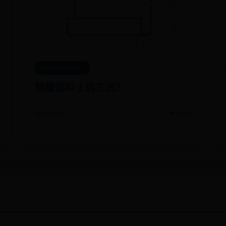
oa.house365.com
鲢鳙饵料上钩方式？
📅 06-30
👁️ 2574
9