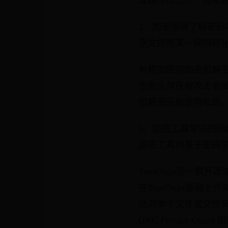
公钥可以公开，而私
2、加密原理了解密
原文按照某一规则转
对称加密的加密和解
否则会存在被攻击者
但解密只能使用私钥
3、加密工具常见的网盘文件
这些工具均基于密码
TrueCrypt是一款
在TrueCrypt基
地对单个文件或文件夹
GNU Privacy 