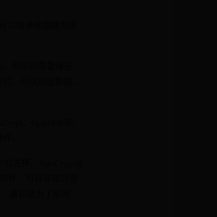
可以简单地理解为将
。
快，但密钥需要保密，
开的，可以加密数据，
ypt、Gpg4win等。
操作。
选择。VeraCrypt是
加密软件，可以非常方便
装，最初是为了使用