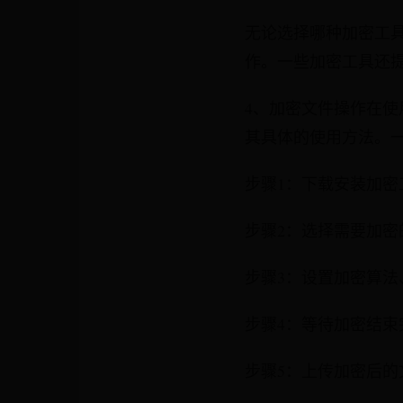
无论选择哪种加密工
作。一些加密工具还
4、加密文件操作在
其具体的使用方法。
步骤1：下载安装加密
步骤2：选择需要加
步骤3：设置加密算
步骤4：等待加密结束
步骤5：上传加密后