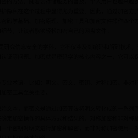
加密的方法。随着云存储服务的普及，个人用户也越来越
保护隐私在这个过程中显得尤为重要。因此，通过加密方
从密码学基础、加密原理、加密工具和加密文件操作四个
和细节，让读者能够轻松加密自己的网盘文件。
学是研究信息安全的学科，它不仅涉及到编码和解码技术，
和认证等问题。加密就是密码学的核心内容之一，它可以
多专业术语，比如：明文、密文、密钥、对称加密、非对
和加密工具至关重要。
原始文本，而密文是通过加密算法将明文转化成的一系列
来确定加密操作的具体方式和结果的。对称加密和非对称
同一个密钥对明文进行加密和解密，而非对称加密使用一