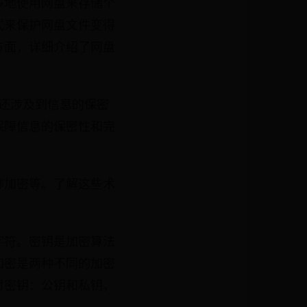
多地使用网盘来存储个
式来保护网盘文件变得
方面，详细介绍了网盘
还涉及到信息的保密
保障信息的保密性和完
称加密等。了解这些术
字符。密钥是加密算法
加密是两种不同的加密
对密钥：公钥和私钥，