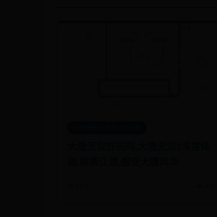
365网络股份有限公司总部
大唐无双好玩吗,大唐无双2深度体
验,探索江湖,感受大唐风华
📅 07-25
👁️ 470