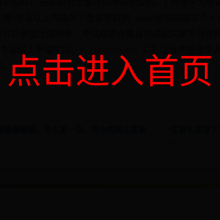
学位吗？:在职研究生是可以申请学位的。1.同等学力申
满3年及以上的情况下登录学位网（http:经网站提交个
后可以参加全国统考，考试成绩合格且完成论文撰写与答
专业硕士申请学位：yz.chsi.com.cn）实名注册并提
点击进入首页
取。
：驅蟲藥種類、多久用一次、安全性與注意事
“拉直头发弯了
→