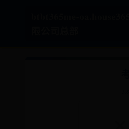
btbt365me-oa.house
限公司总部
3