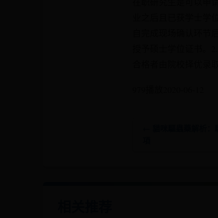
在职研究生是可以申请
业之后且已获学士学位
自完成现场确认环节
授予硕士学位证书。2.
合格者由院校择优录
979播放2020-06-12
← 貓咪驅蟲藥解析
項
相关推荐