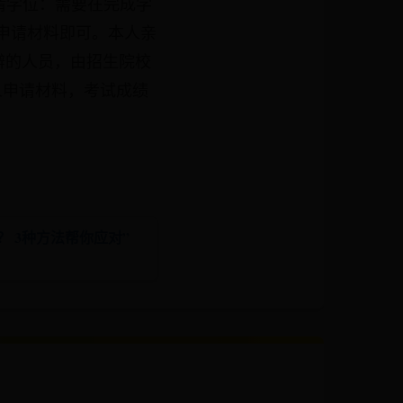
请学位：需要在完成学
人申请材料即可。本人亲
辩的人员，由招生院校
交个人申请材料，考试成绩
？ 3种方法帮你应对”