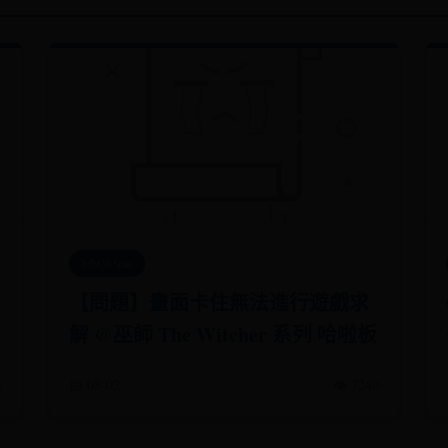
btbt365me
【問題】畫面卡住無法進行遊戲求
解 @巫師 The Witcher 系列 哈啦板
3
📅 08-02
👁️ 7240