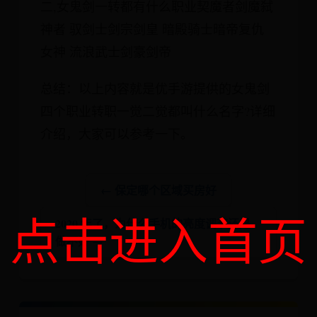
二,女鬼剑一转都有什么职业契魔者剑魔弑
神者 驭剑士剑宗剑皇 暗殿骑士暗帝复仇
女神 流浪武士剑豪剑帝
总结：以上内容就是优手游提供的女鬼剑
四个职业转职一觉二觉都叫什么名字?详细
介绍，大家可以参考一下。
← 保定哪个区域买房好
点击进入首页
2020 年了，为什么手机的亮度调节还是
做不好 →