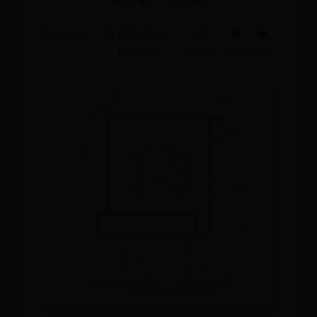
btbt365me
📅 2025-07-03
✍️
👁️
❤️
10:03:15
admin
403
659