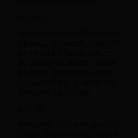
元气骑士免费角色强度排行榜如下：
Top1：剑宗
元气骑士中剑宗是可以直接使用12000蓝币
解锁的职业，两个技能疾风剑刃和流云飞
剑都有着非常高的伤害和超大的攻击范
围，可以说是轮椅角色之首了，同时还有
着剑意属性，技能会随着剑意进行强化，
非常有武侠风的味道，极度推荐每个喜欢
元气骑士的小伙伴们尝试游玩。
Top2：气宗
元气骑士中气宗的解锁条件为完成成就不
打不相识，即在守护神殿模式下击败出现