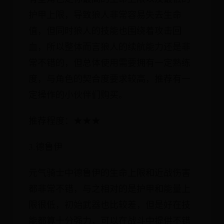
护甲上限，导致狼人非常容易失去生命
值，但同时狼人的技能也围绕着攻击回
血，所以整体而言狼人的续航能力还是非
常不错的，但总体使用需要拥有一定熟练
度，与角色的契合度要求较高，推荐有一
定操作的小伙伴们购买。
推荐程度：★★★
3.德鲁伊
元气骑士中德鲁伊的生命上限和近战伤害
都非常不错，与之相对的是护甲和能量上
限很低，初始武器也比较差，但是好在技
能都算十分强力，可以在战斗中提供不错