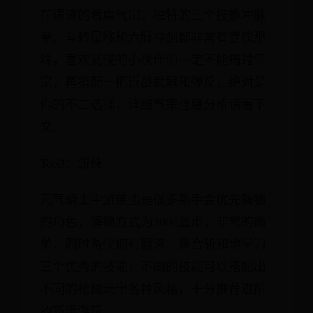
在遗迹的着魔气宗，独特的三个技能冲脉
拳、斗转星移和六脉神剑都非常有武侠那
味，喜欢武侠的小伙伴们一定不能错过气
宗，再搭配一把近战武器和弹反，绝对是
你的不二选择，详细气宗强度分析请看下
文。
Top3：游侠
元气骑士中游侠也是很多新手会优先解锁
的角色，解锁方式为2000蓝币，非常的简
单，同时游侠拥有翻滚、居合斩和地堂刀
三个优秀的技能，不同的技能可以搭配出
不同的枪械玩出各种风格，十分推荐进阶
的新手游玩。