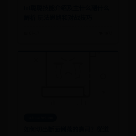
lol璐璐技能介绍及主什么副什么
解析 玩法思路和对战技巧
📅 07-17
👁️ 4873
oa.house365.com
如何切出斷面俐落的壽司？從道