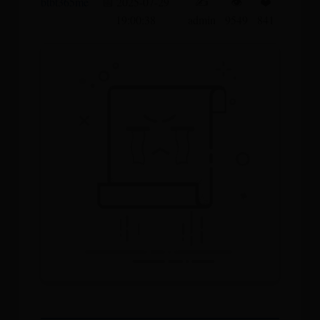
btbt365me
📅 2025-07-29
✍️
👁️
❤️
19:00:38
admin
9549
841